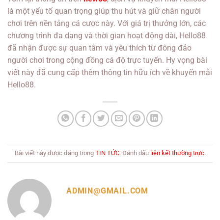
là một yếu tố quan trọng giúp thu hút và giữ chân người
chơi trên nền tảng cá cược này. Với giá trị thưởng lớn, các
chương trình đa dạng và thời gian hoạt động dài, Hello88
đã nhận được sự quan tâm và yêu thích từ đông đảo
người chơi trong cộng đồng cá độ trực tuyến. Hy vọng bài
viết này đã cung cấp thêm thông tin hữu ích về khuyến mãi
Hello88.
Bài viết này được đăng trong
TIN TỨC
. Đánh dấu
liên kết thường trực
.
ADMIN@GMAIL.COM