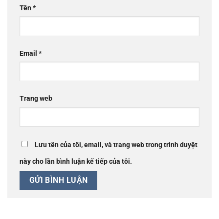
Tên
*
Email
*
Trang web
Lưu tên của tôi, email, và trang web trong trình duyệt
này cho lần bình luận kế tiếp của tôi.