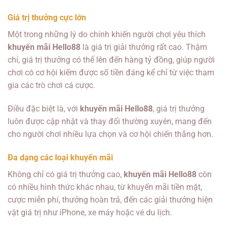
Giá trị thưởng cực lớn
Một trong những lý do chính khiến người chơi yêu thích
khuyến mãi Hello88
là giá trị giải thưởng rất cao. Thậm
chí, giá trị thưởng có thể lên đến hàng tỷ đồng, giúp người
chơi có cơ hội kiếm được số tiền đáng kể chỉ từ việc tham
gia các trò chơi cá cược.
Điều đặc biệt là, với
khuyến mãi Hello88
, giá trị thưởng
luôn được cập nhật và thay đổi thường xuyên, mang đến
cho người chơi nhiều lựa chọn và cơ hội chiến thắng hơn.
Đa dạng các loại khuyến mãi
Không chỉ có giá trị thưởng cao,
khuyến mãi Hello88
còn
có nhiều hình thức khác nhau, từ khuyến mãi tiền mặt,
cược miễn phí, thưởng hoàn trả, đến các giải thưởng hiện
vật giá trị như iPhone, xe máy hoặc vé du lịch.