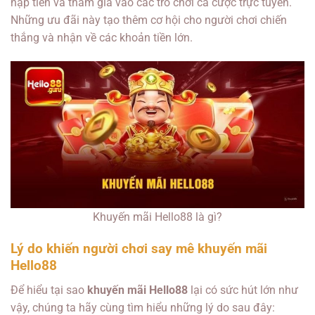
nạp tiền và tham gia vào các trò chơi cá cược trực tuyến.
Những ưu đãi này tạo thêm cơ hội cho người chơi chiến
thắng và nhận về các khoản tiền lớn.
Khuyến mãi Hello88 là gì?
Lý do khiến người chơi say mê khuyến mãi
Hello88
Để hiểu tại sao
khuyến mãi Hello88
lại có sức hút lớn như
vậy, chúng ta hãy cùng tìm hiểu những lý do sau đây: