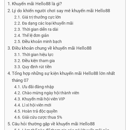
Khuyến mãi Hello88 là gì?
Lý do khiến người chơi say mê khuyến mãi Hello88
Giá trị thưởng cực lớn
Đa dạng các loại khuyến mãi
Thời gian diễn ra dài
Thể lệ đơn giản
Điều khoản minh bạch
Điều khoản chung về khuyến mãi Hello88
Thời gian hiệu lực
Điều kiện tham gia
Quy định rút tiền
Tổng hợp những sự kiện khuyến mãi Hello88 lớn nhất
tháng 07
Ưu đãi đăng nhập
Chào mừng ngày hội thành viên
Khuyến mãi hội viên VIP
Lì xì hội viên mới
Hoàn trả độc quyền
Giải cứu cược thua 5%
Câu hỏi thường gặp về khuyến mãi Hello88