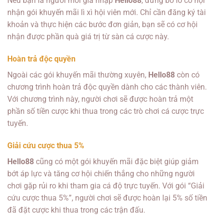
Nếu bạn là người mới gia nhập
Hello88
, đừng bỏ lỡ cơ hội
nhận gói khuyến mãi lì xì hội viên mới. Chỉ cần đăng ký tài
khoản và thực hiện các bước đơn giản, bạn sẽ có cơ hội
nhận được phần quà giá trị từ sàn cá cược này.
Hoàn trả độc quyền
Ngoài các gói khuyến mãi thường xuyên,
Hello88
còn có
chương trình hoàn trả độc quyền dành cho các thành viên.
Với chương trình này, người chơi sẽ được hoàn trả một
phần số tiền cược khi thua trong các trò chơi cá cược trực
tuyến.
Giải cứu cược thua 5%
Hello88
cũng có một gói khuyến mãi đặc biệt giúp giảm
bớt áp lực và tăng cơ hội chiến thắng cho những người
chơi gặp rủi ro khi tham gia cá độ trực tuyến. Với gói “Giải
cứu cược thua 5%”, người chơi sẽ được hoàn lại 5% số tiền
đã đặt cược khi thua trong các trận đấu.