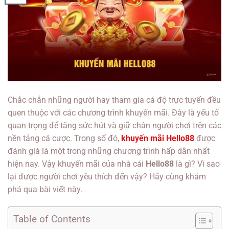
Chắc chắn những người hay tham gia cá độ trực tuyến đều
quen thuộc với các chương trình khuyến mãi. Đây là yếu tố
quan trọng để tăng sức hút và giữ chân người chơi trên các
nền tảng cá cược. Trong số đó,
khuyến mãi Hello88
được
đánh giá là một trong những chương trình hấp dẫn nhất
hiện nay. Vậy khuyến mãi của nhà cái
Hello88
là gì? Vì sao
lại được người chơi yêu thích đến vậy? Hãy cùng khám
phá qua bài viết này.
Table of Contents