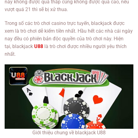
này không được quá thấp cũng không được quá cao, nếu
vượt quá 21 thì sẽ bị xử thua.
Trong số các trò chơi casino trực tuyến, blackjack được
xem là trò chơi dễ kiếm tiền nhất. Hầu hết các nhà cái ngày
nay đều có phiên bản độc quyền của trò chơi này. Hiện
tại, blackjack
U88
là trò chơi được nhiều người yêu thích
nhất.
Giới thiệu chung về blackjack U88