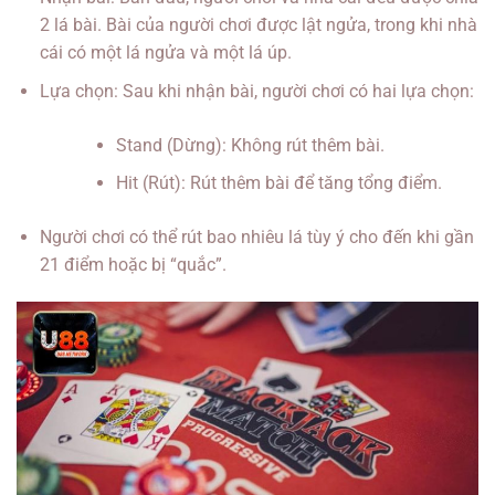
2 lá bài. Bài của người chơi được lật ngửa, trong khi nhà
cái có một lá ngửa và một lá úp.
Lựa chọn: Sau khi nhận bài, người chơi có hai lựa chọn:
Stand (Dừng): Không rút thêm bài.
Hit (Rút): Rút thêm bài để tăng tổng điểm.
Người chơi có thể rút bao nhiêu lá tùy ý cho đến khi gần
21 điểm hoặc bị “quắc”.