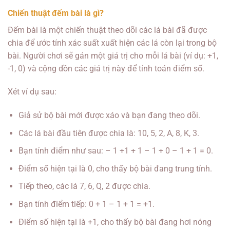
Chiến thuật đếm bài là gì?
Đếm bài là một chiến thuật theo dõi các lá bài đã được
chia để ước tính xác suất xuất hiện các lá còn lại trong bộ
bài. Người chơi sẽ gán một giá trị cho mỗi lá bài (ví dụ: +1,
-1, 0) và cộng dồn các giá trị này để tính toán điểm số.
Xét ví dụ sau:
Giả sử bộ bài mới được xáo và bạn đang theo dõi.
Các lá bài đầu tiên được chia là: 10, 5, 2, A, 8, K, 3.
Bạn tính điểm như sau: – 1 +1 + 1 – 1 + 0 – 1 + 1 = 0.
Điểm số hiện tại là 0, cho thấy bộ bài đang trung tính.
Tiếp theo, các lá 7, 6, Q, 2 được chia.
Bạn tính điểm tiếp: 0 + 1 – 1 + 1 = +1.
Điểm số hiện tại là +1, cho thấy bộ bài đang hơi nóng