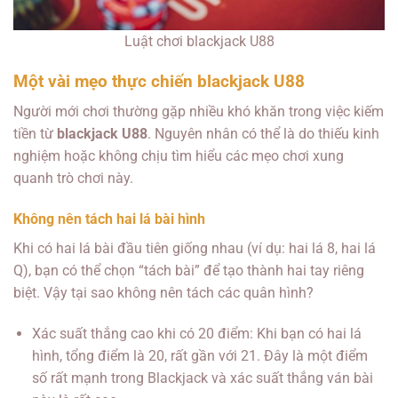
Luật chơi blackjack U88
Một vài mẹo thực chiến blackjack U88
Người mới chơi thường gặp nhiều khó khăn trong việc kiếm
tiền từ
blackjack U88
. Nguyên nhân có thể là do thiếu kinh
nghiệm hoặc không chịu tìm hiểu các mẹo chơi xung
quanh trò chơi này.
Không nên tách hai lá bài hình
Khi có hai lá bài đầu tiên giống nhau (ví dụ: hai lá 8, hai lá
Q), bạn có thể chọn “tách bài” để tạo thành hai tay riêng
biệt. Vậy tại sao không nên tách các quân hình?
Xác suất thắng cao khi có 20 điểm: Khi bạn có hai lá
hình, tổng điểm là 20, rất gần với 21. Đây là một điểm
số rất mạnh trong Blackjack và xác suất thắng ván bài