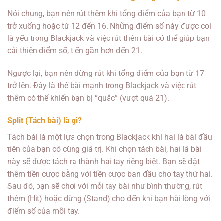
Nói chung, bạn nên rút thêm khi tổng điểm của bạn từ 10
trở xuống hoặc từ 12 đến 16. Những điểm số này được coi
là yếu trong Blackjack và việc rút thêm bài có thể giúp bạn
cải thiện điểm số, tiến gần hơn đến 21.
Ngược lại, bạn nên dừng rút khi tổng điểm của bạn từ 17
trở lên. Đây là thế bài mạnh trong Blackjack và việc rút
thêm có thể khiến bạn bị “quắc” (vượt quá 21).
Split (Tách bài) là gì?
Tách bài là một lựa chọn trong Blackjack khi hai lá bài đầu
tiên của bạn có cùng giá trị. Khi chọn tách bài, hai lá bài
này sẽ được tách ra thành hai tay riêng biệt. Bạn sẽ đặt
thêm tiền cược bằng với tiền cược ban đầu cho tay thứ hai.
Sau đó, bạn sẽ chơi với mỗi tay bài như bình thường, rút
thêm (Hit) hoặc dừng (Stand) cho đến khi bạn hài lòng với
điểm số của mỗi tay.