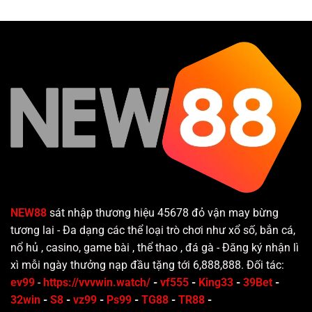
NEW88
sát nhập thương hiệu 45678 đỏ vận may bừng
tương lai - Đa dạng các thể loại trò chơi như xổ số, bắn cá,
nổ hủ , casino, game bài , thể thao , đá gà - Đăng ký nhận lì
xì mỗi ngày thưởng nạp đầu tặng tới 6,888,888.
Đối tác:
ev99
-
https://vvvwin.watch/
-
vf555
-
King33
-
39Bet
-
32win
-
S8
-
vz99
-
Ps99
-
TG88
-
TR88
-