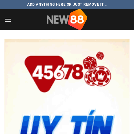
Bỏ
ADD ANYTHING HERE OR JUST REMOVE IT...
qua
nội
dung