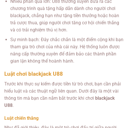
Nhiều phần quà lớn: U88 thường xuyên đưa ra các
chương trình quà tặng hấp dẫn dành cho người chơi
blackjack, chẳng hạn như tặng tiền thưởng hoặc hoàn
trả cược thua, giúp người chơi tăng cơ hội chiến thắng
và có trải nghiệm thú vị hơn.
Sự minh bạch: Đây chắc chắn là một điểm cộng khi bạn
tham gia trò chơi của nhà cái này. Hệ thống luôn được
nâng cấp thường xuyên để đảm bảo các thành phần
gian lận không thể hoành hành.
Luật chơi blackjack U88
Trước khi thực sự kiếm được tiền từ trò chơi, bạn cần phải
hiểu luật và các thuật ngữ liên quan. Dưới đây là một vài
thông tin mà bạn cần nắm bắt trước khi chơi
blackjack
U88
.
Luật chiến thắng
Như đã giới thiệu, đây là một trò chơi đấu trí giữa người