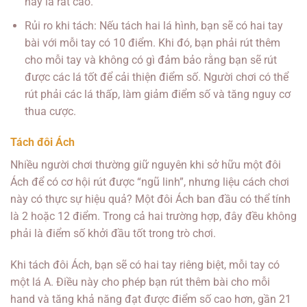
này là rất cao.
Rủi ro khi tách: Nếu tách hai lá hình, bạn sẽ có hai tay
bài với mỗi tay có 10 điểm. Khi đó, bạn phải rút thêm
cho mỗi tay và không có gì đảm bảo rằng bạn sẽ rút
được các lá tốt để cải thiện điểm số. Người chơi có thể
rút phải các lá thấp, làm giảm điểm số và tăng nguy cơ
thua cược.
Tách đôi Ách
Nhiều người chơi thường giữ nguyên khi sở hữu một đôi
Ách để có cơ hội rút được “ngũ linh”, nhưng liệu cách chơi
này có thực sự hiệu quả? Một đôi Ách ban đầu có thể tính
là 2 hoặc 12 điểm. Trong cả hai trường hợp, đây đều không
phải là điểm số khởi đầu tốt trong trò chơi.
Khi tách đôi Ách, bạn sẽ có hai tay riêng biệt, mỗi tay có
một lá A. Điều này cho phép bạn rút thêm bài cho mỗi
hand và tăng khả năng đạt được điểm số cao hơn, gần 21