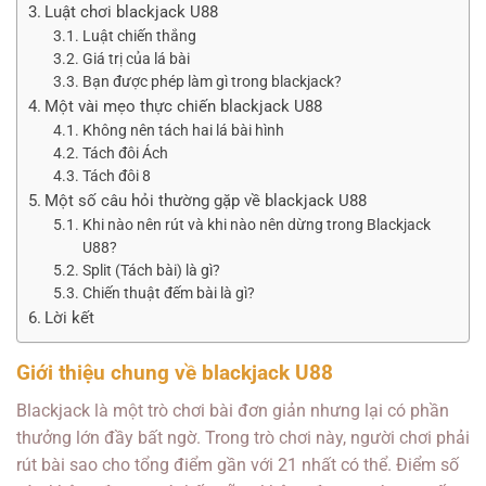
Luật chơi blackjack U88
Luật chiến thắng
Giá trị của lá bài
Bạn được phép làm gì trong blackjack?
Một vài mẹo thực chiến blackjack U88
Không nên tách hai lá bài hình
Tách đôi Ách
Tách đôi 8
Một số câu hỏi thường gặp về blackjack U88
Khi nào nên rút và khi nào nên dừng trong Blackjack
U88?
Split (Tách bài) là gì?
Chiến thuật đếm bài là gì?
Lời kết
Giới thiệu chung về blackjack U88
Blackjack là một trò chơi bài đơn giản nhưng lại có phần
thưởng lớn đầy bất ngờ. Trong trò chơi này, người chơi phải
rút bài sao cho tổng điểm gần với 21 nhất có thể. Điểm số