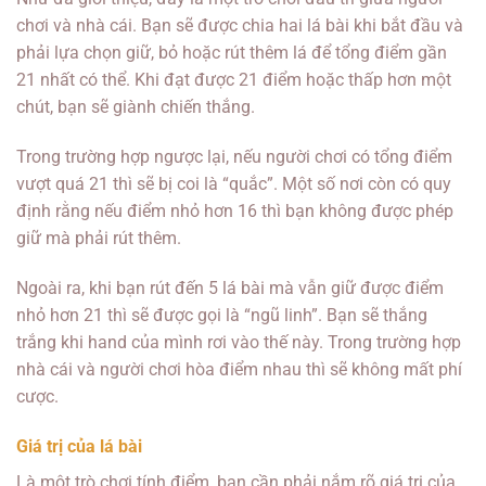
chơi và nhà cái. Bạn sẽ được chia hai lá bài khi bắt đầu và
phải lựa chọn giữ, bỏ hoặc rút thêm lá để tổng điểm gần
21 nhất có thể. Khi đạt được 21 điểm hoặc thấp hơn một
chút, bạn sẽ giành chiến thắng.
Trong trường hợp ngược lại, nếu người chơi có tổng điểm
vượt quá 21 thì sẽ bị coi là “quắc”. Một số nơi còn có quy
định rằng nếu điểm nhỏ hơn 16 thì bạn không được phép
giữ mà phải rút thêm.
Ngoài ra, khi bạn rút đến 5 lá bài mà vẫn giữ được điểm
nhỏ hơn 21 thì sẽ được gọi là “ngũ linh”. Bạn sẽ thắng
trắng khi hand của mình rơi vào thế này. Trong trường hợp
nhà cái và người chơi hòa điểm nhau thì sẽ không mất phí
cược.
Giá trị của lá bài
Là một trò chơi tính điểm, bạn cần phải nắm rõ giá trị của