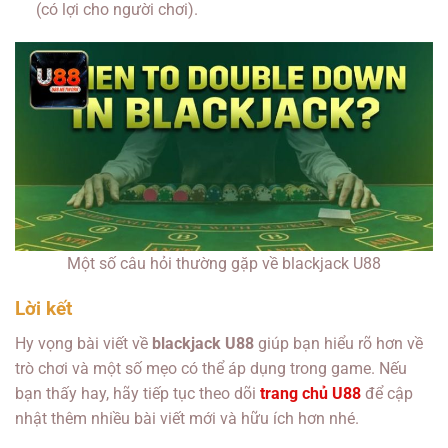
(có lợi cho người chơi).
Một số câu hỏi thường gặp về blackjack U88
Lời kết
Hy vọng bài viết về
blackjack U88
giúp bạn hiểu rõ hơn về
trò chơi và một số mẹo có thể áp dụng trong game. Nếu
bạn thấy hay, hãy tiếp tục theo dõi
trang chủ U88
để cập
nhật thêm nhiều bài viết mới và hữu ích hơn nhé.